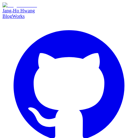
Jang-Ho Hwang
Blog
Works