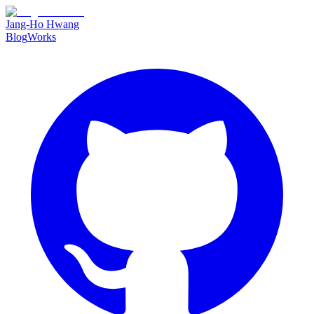
Jang-Ho Hwang
Blog
Works