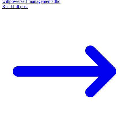
willpower
self-management
adhd
Read full post