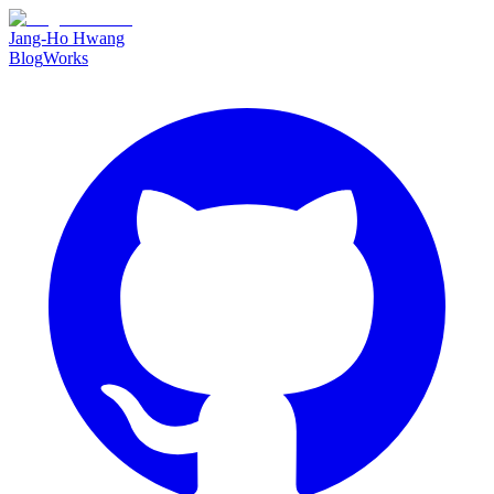
Jang-Ho Hwang
Blog
Works