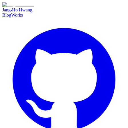
Jang-Ho Hwang
Blog
Works