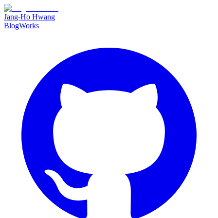
Jang-Ho Hwang
Blog
Works