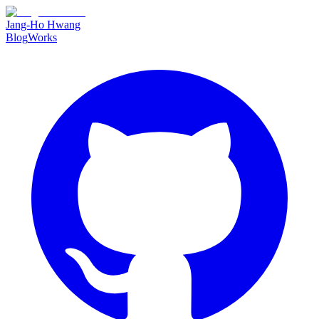
Jang-Ho Hwang
Blog
Works