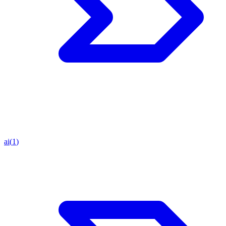
ai
(
1
)