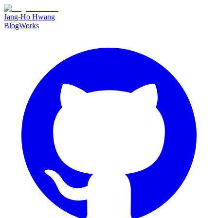
Jang-Ho Hwang
Blog
Works