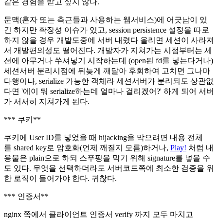
같은 경험을 받고 싶지 않다.
문맥(혼자 또는 측근들과 사용하는 웹서비스)에 어긋남이 있
긴 하지만 확장성 이슈가 있고, session persistence 설정을 따로
하지 않을 경우 개발도중에 서버 내렸다 올리면 세션이 사라져
서 개발편의성도 떨어진다. 개발자가 지쳐가는 시점부터는 세
션에 아무거나 쑤셔넣기 시작하는데 (open된 fd를 넣는다거나)
세션서버 분리시점에 뒤늦게 깨달아 후회하여 고치면 그나마
다행이나, serialize 가능한 객체라 세션서버가 분리되도 상관없
다면 '에이 뭐 serialize하는데 얼마나 걸리겠어?' 하게 되어 서버
가 서서히 지쳐가게 된다.
*** 쿠키**
쿠키에 User ID를 넣었을 때 hijacking을 막으려면 내용 전체
를 shared key로 암호화(언제 깨질지 모름)하거나,
Play!
처럼 내
용물은 plain으로 하되 스푸핑을 막기 위해 signature를 넣을 수
도 있다. 무엇을 선택하더라도 서버코드쪽에 최소한 검증을 위
한 로직이 들어가야 한다. 귀찮다.
*** 인증서**
nginx 쪽에서 클라이언트 인증서 verify 까지 모두 마치고