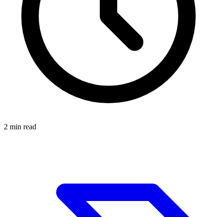
2
min read