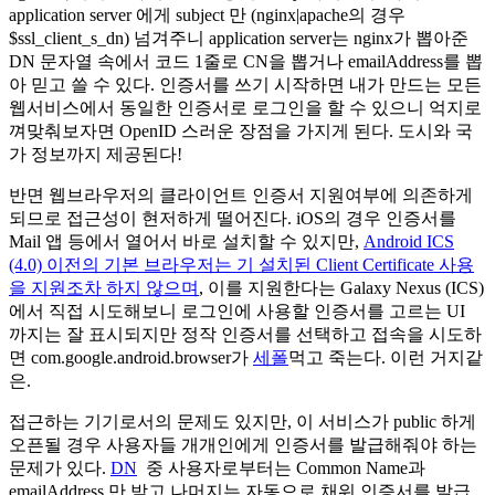
application server 에게 subject 만 (nginx|apache의 경우
$ssl_client_s_dn) 넘겨주니 application server는 nginx가 뽑아준
DN 문자열 속에서 코드 1줄로 CN을 뽑거나 emailAddress를 뽑
아 믿고 쓸 수 있다. 인증서를 쓰기 시작하면 내가 만드는 모든
웹서비스에서 동일한 인증서로 로그인을 할 수 있으니 억지로
껴맞춰보자면 OpenID 스러운 장점을 가지게 된다. 도시와 국
가 정보까지 제공된다!
반면 웹브라우저의 클라이언트 인증서 지원여부에 의존하게
되므로 접근성이 현저하게 떨어진다. iOS의 경우 인증서를
Mail 앱 등에서 열어서 바로 설치할 수 있지만,
Android ICS
(4.0) 이전의 기본 브라우저는 기 설치된 Client Certificate 사용
을 지원조차 하지 않으며
, 이를 지원한다는 Galaxy Nexus (ICS)
에서 직접 시도해보니 로그인에 사용할 인증서를 고르는 UI
까지는 잘 표시되지만 정작 인증서를 선택하고 접속을 시도하
면 com.google.android.browser가
세폴
먹고 죽는다. 이런 거지같
은.
접근하는 기기로서의 문제도 있지만, 이 서비스가 public 하게
오픈될 경우 사용자들 개개인에게 인증서를 발급해줘야 하는
문제가 있다.
DN
중 사용자로부터는 Common Name과
emailAddress 만 받고 나머지는 자동으로 채워 인증서를 발급