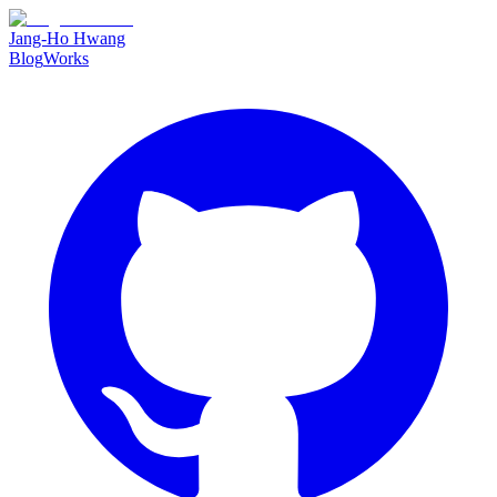
Jang-Ho Hwang
Blog
Works