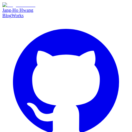
Jang-Ho Hwang
Blog
Works