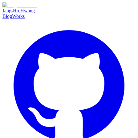
Jang-Ho Hwang
Blog
Works