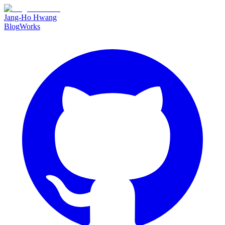
Jang-Ho Hwang
Blog
Works