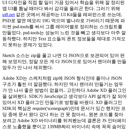
UI 디자인을 직접 할 일이 가끔 있어서 학습을 위해 잘 정리된
앱 UI를 틈날 때마다 봐서 감각을 올리곤 한다. 그러기 위해
ui8.net
같은 곳에서 제공하는 UI Kit들을 레퍼런스로 쓰는데,
PSD로 열면 메모리 19G 먹으며 별나라로 가버리기 때문에 파
이썬 psd-tools를 써서 그룹 레이어별로 정리하는 스크립트를
만들었다. psd-tools는 성능이 느린 것을 빼고 생각보다 아주 잘
동작했다. 하지만 Text 요소들의 폰트 정보들을 제대로 가져오
지 못하는 문제가 있었다.
Sketch 소스는 zip을 풀고 나면 다 JSON으로 보관되어 있어 편
해 보였지만, 정말 모든 게 다 JSON으로 있어서 렌더러를 만들
엄두가 안 나서 제외했다.
Adobe XD는 스케치처럼 zip에 JSON 형식인데 폴더나 JSON
구조가 훨씬 더 깔끔했다. 하지만 역시 렌더러 만들기는 엄두
가 안 나서 좋은 방법이 없을까.. 고민하다 Adobe XD 플러그인
을 살펴봤다. SDK가 JavaScript고 생각보다 API 설계가 잘 되어
있어서 XD 플러그인 만들기로 방향을 바꿨다. XD 플러그인
SDK의 핵심은 require('scenegraph')인데 문서가 있긴 했지만 코
딩 중에 문서 왔다 갔다 하는 건 못 참아서.. 원본 코드를 찾아
보려고 Adobe XD 바이너리를 뒤져봤는데 결론은 JS 인터페이
스로 노출했을 뿐이고 139MB짜리 바이너리 속에 꼭꼭 숨어있