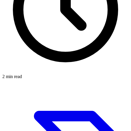
2
min read