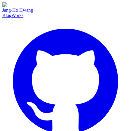
Jang-Ho Hwang
Blog
Works