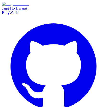
Jang-Ho Hwang
Blog
Works