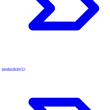
productivity
(
1
)