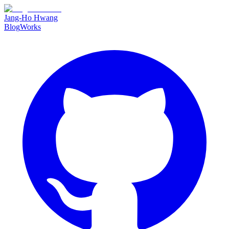
Jang-Ho Hwang
Blog
Works