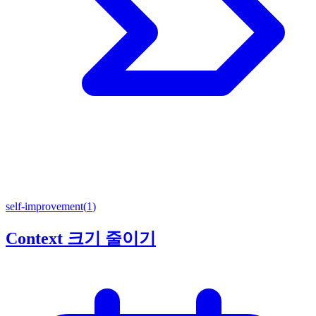
self-improvement
(
1
)
Context 크기 줄이기