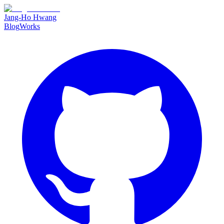
Jang-Ho Hwang
Blog
Works