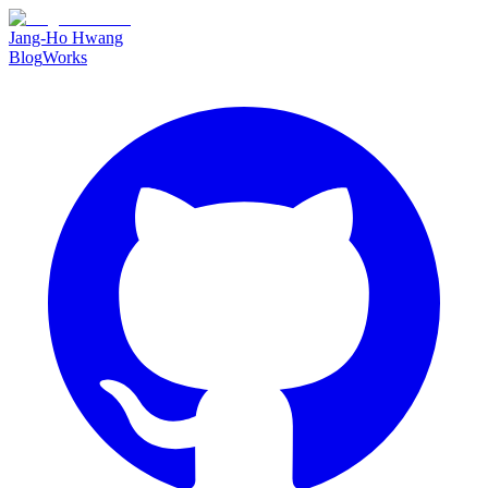
Jang-Ho Hwang
Blog
Works