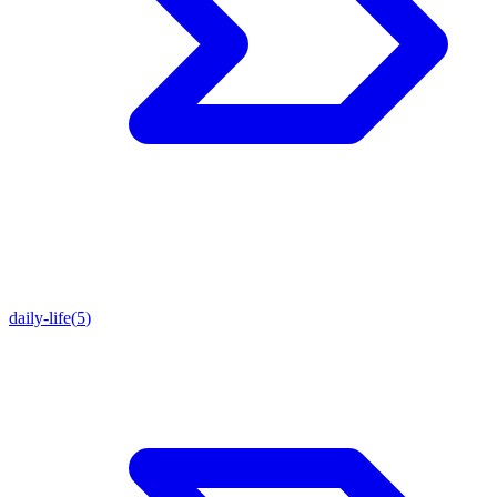
daily-life
(
5
)