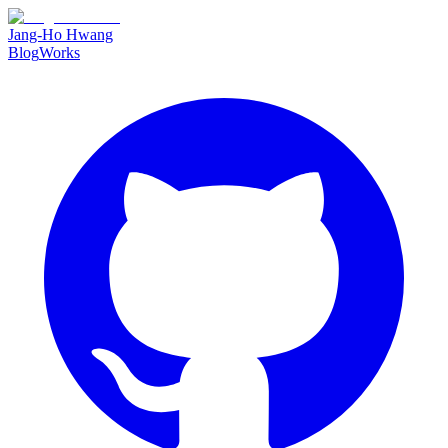
Jang-Ho Hwang
Blog
Works