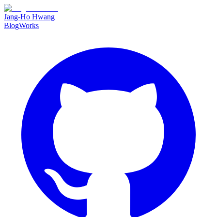
Jang-Ho Hwang
Blog
Works