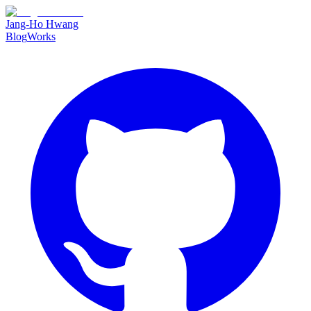
Jang-Ho Hwang
Blog
Works