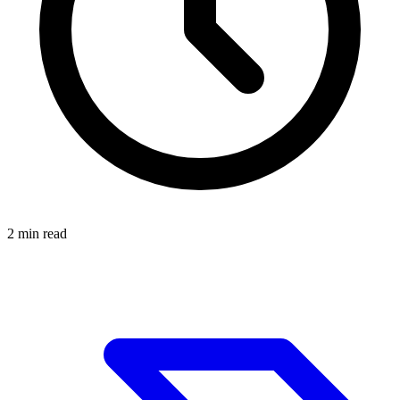
2
min read