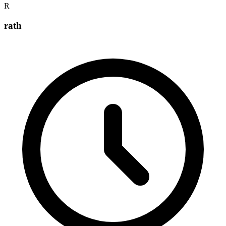
R
rath