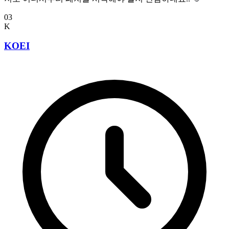
03
K
KOEI