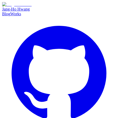
Jang-Ho Hwang
Blog
Works