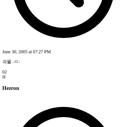
June 30, 2005 at 07:27 PM
괴물 -ㅁ-
02
H
Hezron