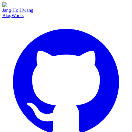
Jang-Ho Hwang
Blog
Works