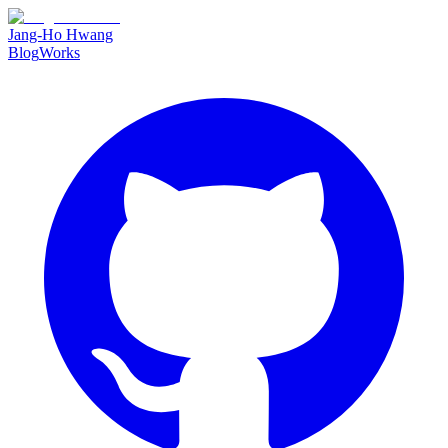
Jang-Ho Hwang
Blog
Works