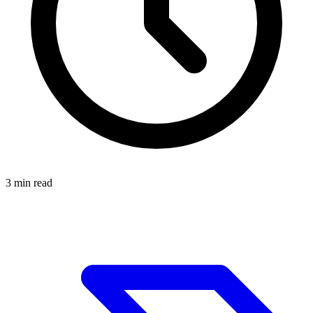
3
min read