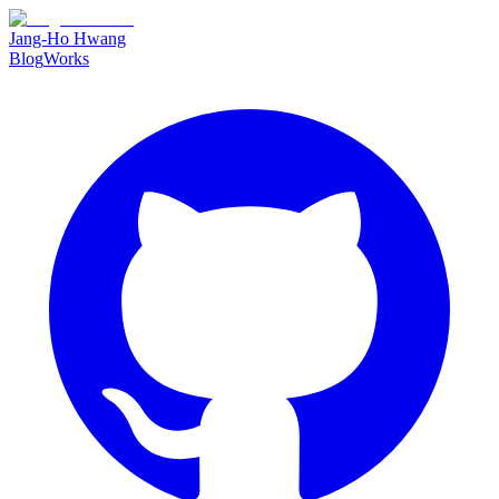
Jang-Ho Hwang
Blog
Works