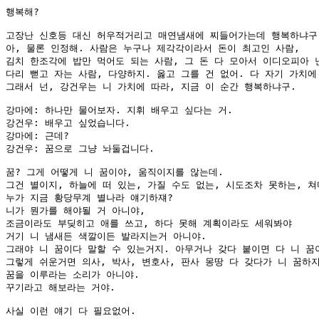
행복해?

고장난 신호등 대신 허우적거리고 매연냄새에 찌들어가는데 행복하냐구.
아, 물론 인정해. 사람은 누구나 제각각이라서 돈이 최고인 사람, 

김치 한조각에 밥만 먹어도 되는 사람, 그 돈 다 모아서 이디오피아 
다리 뻗고 자는 사람, 다양하지. 옳고 그를 건 없어. 다 자기 가치에 
그래서 넌, 강건우는 니 가치에 따라, 지금 이 순간 행복하냐구.

강마에: 하나만 물어보자. 지휘 배우고 싶다는 거. 

강건우: 배우고 싶었습니다.

강마에: 근데?

강건우: 꿈으로 그냥 놔둘겁니다.

꿈? 그게 어떻게 니 꿈이야, 움직이지를 않는데.

그건 별이지, 하늘에 떠 있는, 가질 수도 없는, 시도조차 못하는, 쳐다
누가 지금 황당무계 별나라 얘기하쟤? 

니가 뭔가를 해야될 거 아니야, 

조금이라도 부딪히고 애를 쓰고, 하다 못해 계획이라도 세워봐야 

거기 니 냄새든 색깔이든 발라지는거 아니야.

그래야 니 꿈이다 말할 수 있는거지. 아무거나 갖다 붙이면 다 니 꿈이
그렇게 쉬운거면 의사, 박사, 변호사, 판사 몽땅 다 갖다가 니 꿈하지 
꿈을 이루라는 소리가 아니야.

꾸기라고 해보라는 거야.

사실 이런 얘기 다 필요없어.
