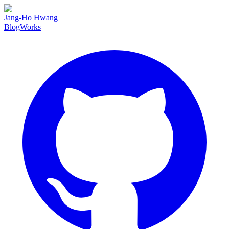
Jang-Ho Hwang
Blog
Works