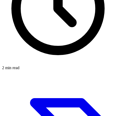
2
min read