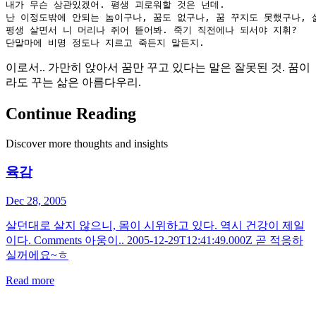
내가 무슨 상관있겠어. 평생 괴로워할 것은 넌데.

난 이정도밖에 안되는 놈이구나, 꿈도 없구나, 꿈 꾸지도 못했구나, 삶
평생 살면서 니 머리나 쥐어 뜯어봐. 죽기 직전에나 되서야 지휘? 

이로서.. 가만히 앉아서 꿈만 꾸고 있다는 말은 잘못된 것. 꿈이
라도 꾸는 삶은 아름다우리.
Continue Reading
Discover more thoughts and insights
육감
Dec 28, 2005
살던대로 살지 않으니, 몸이 시위하고 있다. 역시 건강이 제일
이다. Comments 아웅이.. 2005-12-29T12:41:49.000Z 곧 적응하
실꺼에요~ㅎ
Read more