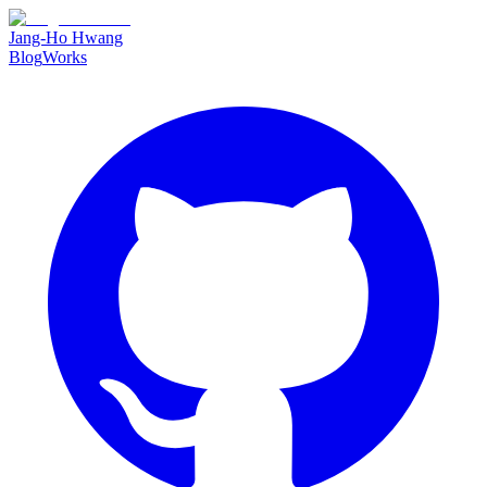
Jang-Ho Hwang
Blog
Works