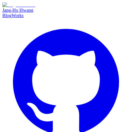
Jang-Ho Hwang
Blog
Works