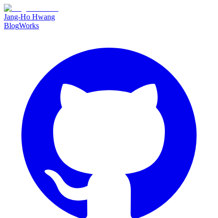
Jang-Ho Hwang
Blog
Works