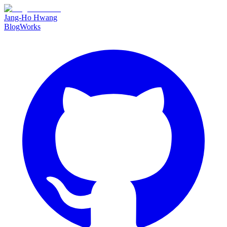
Jang-Ho Hwang
Blog
Works