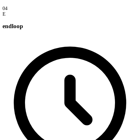
04
E
endloop