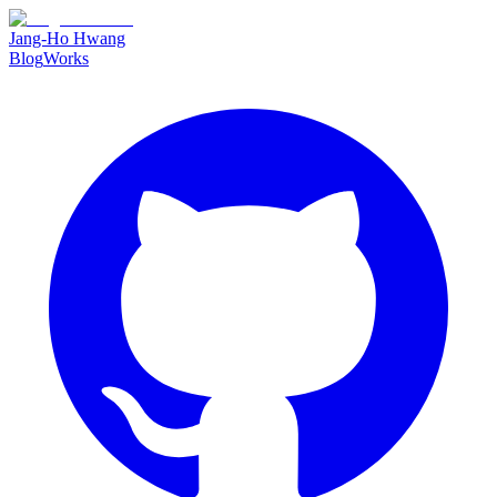
Jang-Ho Hwang
Blog
Works