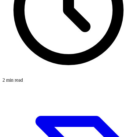
2
min read