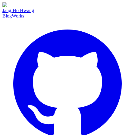
Jang-Ho Hwang
Blog
Works