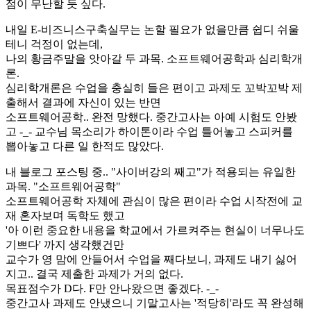
점이 무난할 듯 싶다.
내일 E-비즈니스구축실무는 논할 필요가 없을만큼 쉽디 쉬울
테니 걱정이 없는데,
나의 황금주말을 앗아갈 두 과목. 소프트웨어공학과 심리학개
론.
심리학개론은 수업을 충실히 들은 편이고 과제도 꼬박꼬박 제
출해서 결과에 자신이 있는 반면
소프트웨어공학.. 완전 망했다. 중간고사는 아예 시험도 안봤
고 -_- 교수님 목소리가 하이톤이라 수업 틀어놓고 스피커를
뽑아놓고 다른 일 한적도 많았다.
내 블로그 포스팅 중.. "사이버강의 째고"가 적용되는 유일한
과목. "소프트웨어공학"
소프트웨어공학 자체에 관심이 많은 편이라 수업 시작전에 교
재 혼자보며 독학도 했고
'아 이런 중요한 내용을 학교에서 가르켜주는 현실이 너무나도
기쁘다' 까지 생각했건만
교수가 영 맘에 안들어서 수업을 째다보니, 과제도 내기 싫어
지고.. 결국 제출한 과제가 거의 없다.
목표점수가 D다. F만 안나왔으면 좋겠다. -_-
중간고사 과제도 안냈으니 기말고사는 '적당히'라도 꼭 완성해