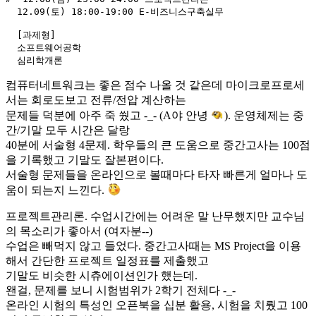
  12.09(토) 18:00-19:00 E-비즈니스구축실무

  [과제형]

  소프트웨어공학

컴퓨터네트워크는 좋은 점수 나올 것 같은데 마이크로프로세
서는 회로도보고 전류/전압 계산하는
문제들 덕분에 아주 죽 쒔고 -_- (A야 안녕
). 운영체제는 중
간/기말 모두 시간은 달랑
40분에 서술형 4문제. 학우들의 큰 도움으로 중간고사는 100점
을 기록했고 기말도 잘본편이다.
서술형 문제들을 온라인으로 볼때마다 타자 빠른게 얼마나 도
움이 되는지 느낀다.
프로젝트관리론. 수업시간에는 어려운 말 난무했지만 교수님
의 목소리가 좋아서 (여자분--)
수업은 빼먹지 않고 들었다. 중간고사때는 MS Project을 이용
해서 간단한 프로젝트 일정표를 제출했고
기말도 비슷한 시츄에이션인가 했는데.
왠걸, 문제를 보니 시험범위가 2학기 전체다 -_-
온라인 시험의 특성인 오픈북을 십분 활용, 시험을 치뤘고 100