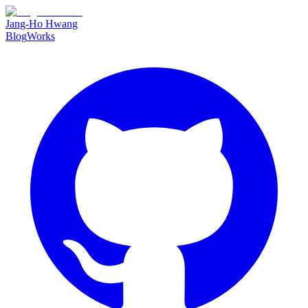
Jang-Ho Hwang
Blog
Works