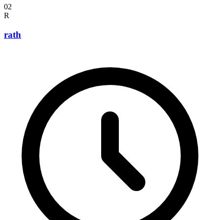
02
R
rath