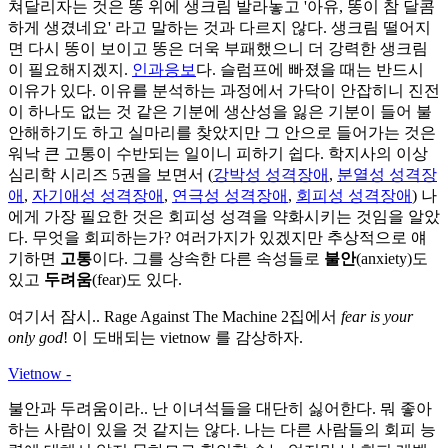
쳐달리자는 것은 똥 위에 생크림 발라놓고 '아유, 똥이 참 달콤
하게 생겼네요' 라고 말하는 것과 다르지 않다. 생크림 떨어지
면 다시 똥이 보이고 똥은 더욱 부패했으니 더 강력한 생크림
이 필요해지겠지.
인과응보
다. 슬럼프에 빠졌을 때는 반드시
이유가 있다. 이유를 분석하는 과정에서 가닥이 안잡히니 진전
이 하나도 없는 것 같은 기분에 생산성을 잃은 기분이 들어 불
안해하기도 하고 실마리를 찾았지만 그 안으로 들어가는 것은
워낙 큰 고통이 수반되는 일이니 피하기 쉽다. 학지사의 이상
심리학 시리즈 5권을 보면서 (
강박성 성격장애
,
분열성 성격장
애
,
자기애성 성격장애
,
연극성 성격장애
,
회피성 성격장애
) 나
에게 가장 필요한 것은 회피성 성격을 약화시키는 것임을 알았
다. 무엇을 회피하는가? 여러가지가 있겠지만 추상적으로 얘
기하면
고통
이다. 그를 상속한 다른 속성들로
불안
(anxiety)도
있고
두려움
(fear)도 있다.
여기서 잠시.. Rage Against The Machine 2집에서
fear is your
only god
! 이 도배되는 vietnow 를 감상하자.
Vietnow -
불안과 두려움이라.. 난 이녀석들을 대단히 싫어한다. 뭐 좋아
하는 사람이 있을 것 같지는 않다. 나는 다른 사람들의 회피 능