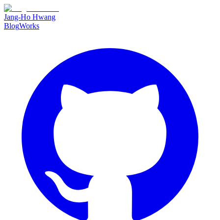
Jang-Ho Hwang
Blog
Works