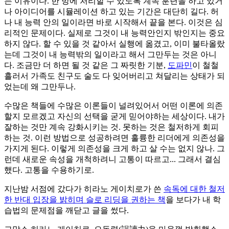
는 이유이다. 한 방에 처리할 수 있도록 계속 훈련을 하고 있거
나 아이디어를 시뮬레이션 하고 있는 기간은 대단히 길다. 허
나 내 능력 안의 일이라면 바로 시작해서 끝을 본다. 이것은 심
리적인 문제이다. 실제로 그것이 내 능력안인지 밖인지는 중요
하지 않다. 할 수 있을 것 같아서 실행에 옮겼고, 이미 불타올랐
는데 그것이 내 능력밖의 일이라고 해서 그만두는 것은 아니
다. 조금만 더 하면 될 것 같은 그 짜릿한 기분,
도파민
이 철철
흘러서 가족도 친구도 술도 다 잊어버리고 쳐달리는 상태가 되
었는데 왜 그만두나.
수많은 책들에 수많은 이론들이 널려있어서 어떤 이론에 의존
할지 모르겠고 자신의 선택을 굳게 믿어야하는 세상이다. 내가
잘하는 것만 계속 강화시키는 것. 못하는 것은 철저하게 회피
하는 것. 이런 방법으로 성공하려면 훌륭한 리더에게 의존성을
가지게 된다. 이렇게 의존성을 크게 하고 살 수는 없지 않나. 그
런데 새로운 속성을 개척하려니 고통이 따르고... 그래서 결심
했다. 고통을 수용하기로.
지난밤 서점에 갔다가 히라노 게이치로가 쓴
속독에 대한 철저
한 반대 입장을 밝히며 슬로 리딩을 권하는 책
을 보다가 내 학
습법의 문제점을 깨닫고 글을 썼다.