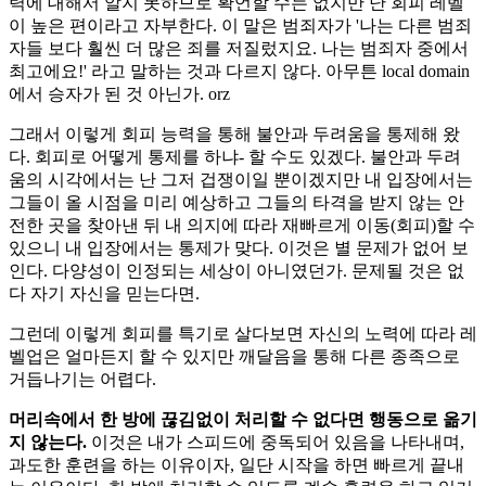
력에 대해서 알지 못하므로 확언할 수는 없지만 난 회피 레벨
이 높은 편이라고 자부한다. 이 말은 범죄자가 '나는 다른 범죄
자들 보다 훨씬 더 많은 죄를 저질렀지요. 나는 범죄자 중에서
최고에요!' 라고 말하는 것과 다르지 않다. 아무튼 local domain
에서 승자가 된 것 아닌가. orz
그래서 이렇게 회피 능력을 통해 불안과 두려움을 통제해 왔
다. 회피로 어떻게 통제를 하냐- 할 수도 있겠다. 불안과 두려
움의 시각에서는 난 그저 겁쟁이일 뿐이겠지만 내 입장에서는
그들이 올 시점을 미리 예상하고 그들의 타격을 받지 않는 안
전한 곳을 찾아낸 뒤 내 의지에 따라 재빠르게 이동(회피)할 수
있으니 내 입장에서는 통제가 맞다. 이것은 별 문제가 없어 보
인다. 다양성이 인정되는 세상이 아니였던가. 문제될 것은 없
다 자기 자신을 믿는다면.
그런데 이렇게 회피를 특기로 살다보면 자신의 노력에 따라 레
벨업은 얼마든지 할 수 있지만 깨달음을 통해 다른 종족으로
거듭나기는 어렵다.
머리속에서 한 방에 끊김없이 처리할 수 없다면 행동으로 옮기
지 않는다.
이것은 내가 스피드에 중독되어 있음을 나타내며,
과도한 훈련을 하는 이유이자, 일단 시작을 하면 빠르게 끝내