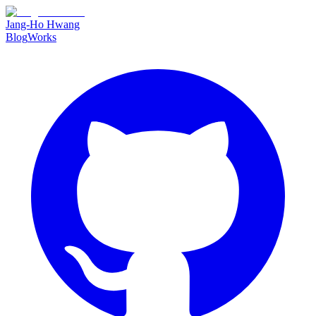
Jang-Ho Hwang
Blog
Works