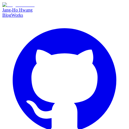
Jang-Ho Hwang
Blog
Works