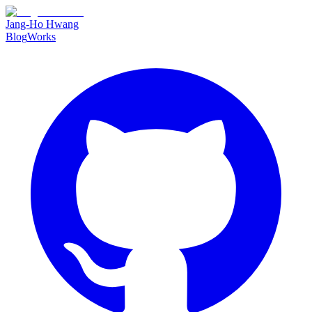
Jang-Ho Hwang
Blog
Works