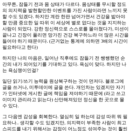
아무튼, 잠들기 전과 몸 상태가 다르다. 몸상태를 무시할 정도
의 의지력을 발현할만한 이벤트를 가진 사람이라면 느끼지 못
할 수도 있겠다. 하지만 계란 한판 넘어가면서 건강을 밟아야
할 만큼 중요한 일 따위 이 세상에 별로 없다는 것을 지지하는
사람이 되었다. 강한 정신력으로 스스로를 몰아쳤다가, 미션이
끝나고 긴장이 풀리면 망가진 건강 복구하느라 더 많은 시간을
들어야 하기 때문이다. (근거없는 통계에 의하면 3배의 시간이
필요하다고 한다)
하지만 나의 마음은, 일어난 직후에도 잠들기 전 쌩쌩했던 순
간의 내가 되어있기를 기대하고 있다. 욕심이 맞다. 하지만 나
는 욕심쟁이인걸?
일단 읽기/쓰기 능력을 원상복구하는 것이 먼저다. 블로그에
글을 쓰거나, 미투데이에 글을 쓴다. 개인차는 있겠지만 자기
가 인터넷에 게시한 글에 책임을 져야하기 때문에 (라고 쓰고
이미지 관리라고 읽는다) 산만해져있던 정신을 한 곳으로 몰
수 있다.
그 다음엔 감성을 회복한다. 열심히 일 하는데 감성 따위 뭐 필
요하나.. 생각할 수도 있겠지만, 의지력이 부족한 사람이 최고
스피드를 내기 위해서는 감정이 어느정도 섞여주는 것이 훨씬