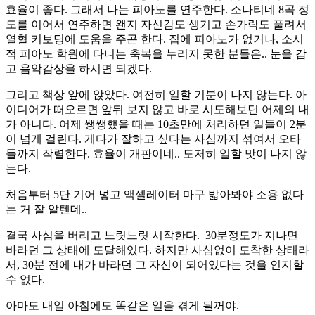
효율이 좋다. 그래서 나는 피아노를 연주한다. 소나티네 8곡 정
도를 이어서 연주하면 왠지 자신감도 생기고 손가락도 풀려서
열혈 키보딩에 도움을 주곤 한다. 집에 피아노가 없거나, 소시
적 피아노 학원에 다니는 축복을 누리지 못한 분들은.. 눈을 감
고 음악감상을 하시면 되겠다.
그리고 책상 앞에 앉았다. 여전히 일할 기분이 나지 않는다. 아
이디어가 떠오르면 앞뒤 보지 않고 바로 시도해보던 어제의 내
가 아니다. 어제 쌩쌩했을 때는 10초만에 처리하던 일들이 2분
이 넘게 걸린다. 게다가 잘하고 싶다는 사심까지 섞여서 오타
들까지 작렬한다. 효율이 개판이네.. 도저히 일할 맛이 나지 않
는다.
처음부터 5단 기어 넣고 액셀레이터 마구 밟아봐야 소용 없다
는 거 잘 알텐데..
결국 사심을 버리고 느릿느릿 시작한다. 30분정도가 지나면
바라던 그 상태에 도달해있다. 하지만 사심없이 도착한 상태라
서, 30분 전에 내가 바라던 그 자신이 되어있다는 것을 인지할
수 없다.
아마도 내일 아침에도 똑같은 일을 겪게 될꺼야.