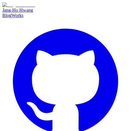
Jang-Ho Hwang
Blog
Works