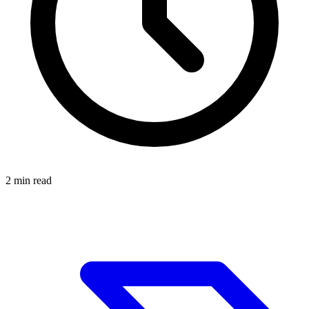
2
min read