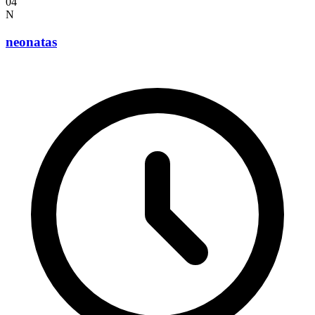
04
N
neonatas