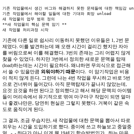
기존 작업물에서 생긴 버그와 해결하지 못한 문제들에 대한 책임감 unlo
기존 작업물에서 해야할 일들에 대한 기대와 희망 unload

새 작업물의 업무 범위 정의

**새 작업물의 핵심 문맥 암기 **

기존에 다른 일로 쉽사리 이동하지 못했던 이유들은 1, 2번 문
제였다. 이를 발견하는데 꽤 오랜 시간이 걸리긴 했지만 자아
를 버림으로써 이를 해결했다. 3번의 존재는 그리 어렵지 않게
찾을 수 있었다. 하지만 3번에서 정의한 새로운 문맥을 탑재
(load)하는데는 시간이 필요하다. 왜냐하면 무의식으로 접근해
서 쓸 수 있을만큼
외워야하기 때문
이다. 이 암기작업은 비용
이 적지 않게 든다. 그런데 나는 4번 작업을 무시하고 바로 5번
으로 건너뛰어 들어갔다. 아직 문맥탑재가 끝나지 않았는데,
요것 요것을 하면 된다고 정의했다고 해서 해당 문맥의 아이템
들이 머리속에서 유기적으로 엮여 마구마구 작업이 되면 얼마
나 좋겠냐만은, 당연히 현실은 그렇지 못했다. 거북이 같은 속
도로 움직이게 된다.
그 결과, 조금 우습지만, 새 작업물에 대한 문맥을 뽑아서 따로
외우는 시간을 도입하기로 했다. 종이에 쓰고 하늘보고 중얼중
얼.. -_- 하다가 아니 이게 웬 19세기 학습방법인가.. 하는 마음