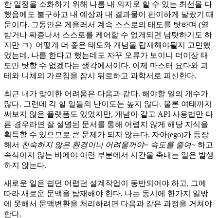
한 일정을 소화하기 위해 나름 내 의지로 할 수 있는 최선을 다
했음에도 불구하고 내 예상과 내 결과물이 판이하게 달랐기 때
문이다. 그동안은 게을러서 계속 스스로의 태도를 탓하며 (열
받거나 짜증나서 스스로를 케어할 수 없게되면 남탓하기도 하
지만 ㅋ) 어떻게 더 좋은 태도와 개념을 탑재해야될지 고민했
었는데, 나름 한다고 했는데도 자꾸 오류가 보이니 더이상 태
도만 탓할 수 없겠다는 생각에서이다. 이제 마스터 요다와 괴
테와 니체의 가르침을 잠시 뒤로하고 과학서로 피신한다.
최근 내가 맞이한 어려움은 다음과 같다. 해야할 일의 개수가
많다. 그런데 각 할 일들의 난이도는 높지 않다. 물론 여태까지
써보지 않은 플랫폼도 있었지만, 개념이 같고 API 사용법만 다
른 경우라면 잘 설명된 문서를 통해 어렵지 않게 해당 지식을
획득할 수 있으므로 큰 문제가 되지 않는다. 자아(ego)가 등장
해서
친숙하지 않은 환경이니 어려울꺼야~ 속도를 줄여~
하고
속삭이지 않는 바에야 이런 부분에서 시간을 축내는 일은 발생
하지 않는다.
새로운 일은 쉽던 어렵던 설계작업이 동반되어야 하고, 그에
따라 새로운 문맥을 탑재해야 한다. 나는 동시에 한가지 일밖
에 못해서 문맥변환을 처리하려면 다음과 같은 과정을 거쳐야
한다.