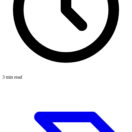
3
min read