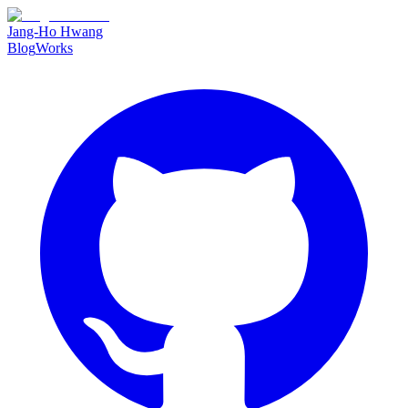
Jang-Ho Hwang
Blog
Works