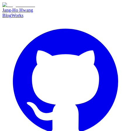
Jang-Ho Hwang
Blog
Works