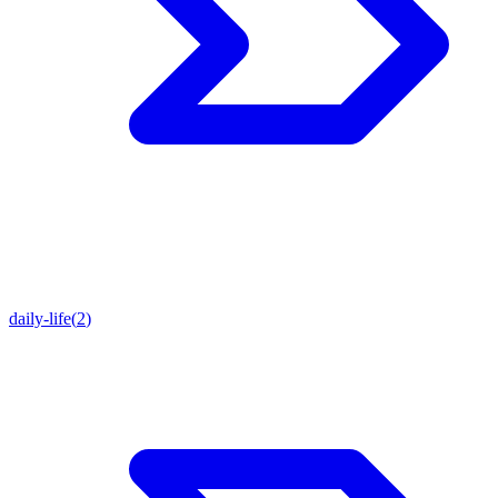
daily-life
(
2
)