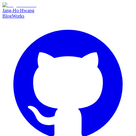
Jang-Ho Hwang
Blog
Works