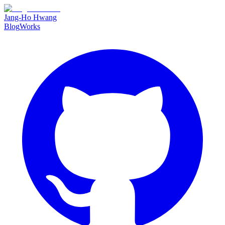
Jang-Ho Hwang
Blog
Works