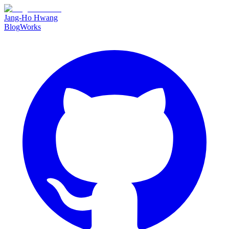
Jang-Ho Hwang
Blog
Works