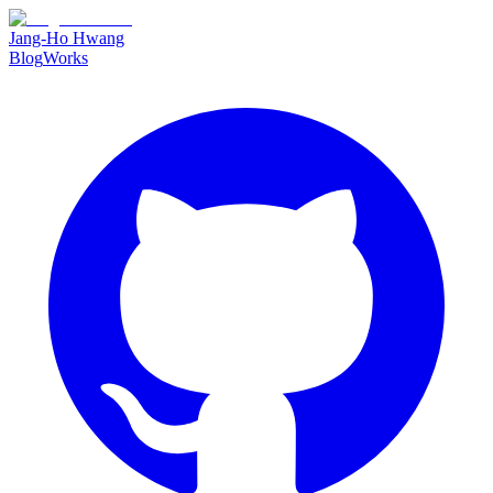
Jang-Ho Hwang
Blog
Works