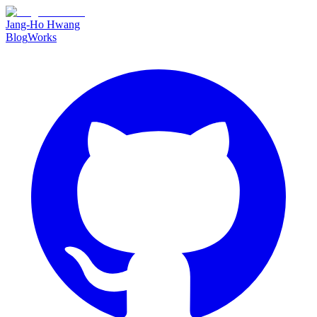
Jang-Ho Hwang
Blog
Works