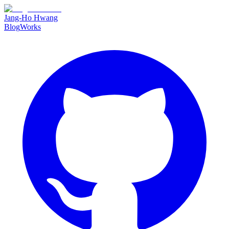
Jang-Ho Hwang
Blog
Works